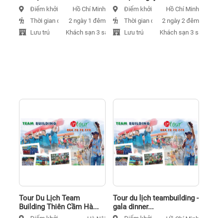
Điểm khởi hành
Điểm khởi hành
Hồ Chí Minh
Hồ Chí Minh
Thời gian đi
Thời gian đi
2 ngày 1 đêm
2 ngày 2 đêm
Lưu trú
Lưu trú
Khách sạn 3 sao
Khách sạn 3 sao
Tour Du Lịch Team
Tour du lịch teambuilding -
Building Thiên Cầm Hà...
gala dinner...