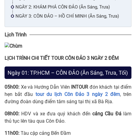
NGÀY 2: KHÁM PHÁ CÔN ĐẢO (Ăn Sáng, Trưa)
NGÀY 3: CÔN ĐẢO – HỒ CHÍ MINH (Ăn Sáng, Trưa)
Lịch Trình
LỊCH TRÌNH CHI TIẾT TOUR CÔN ĐẢO 3 NGÀY 2 ĐÊM
Ngày 01: TP.HCM – CÔN ĐẢO (Ăn Sáng, Trưa, Tối)
05h00:
Xe và Hướng Dẫn Viên
INTOUR
đón khách tại điểm
hẹn bắt đầu
tour du lịch Côn Đảo 3 ngày 2 đêm
, trên
đường đoàn dùng điểm tâm sáng tại thị xã Bà Rịa.
08h00:
HDV và xe đưa quý khách đến
cảng Cầu Đá
làm
thủ tục lên tàu qua Côn Đảo.
11h00:
Tàu cập cảng Bến Đầm