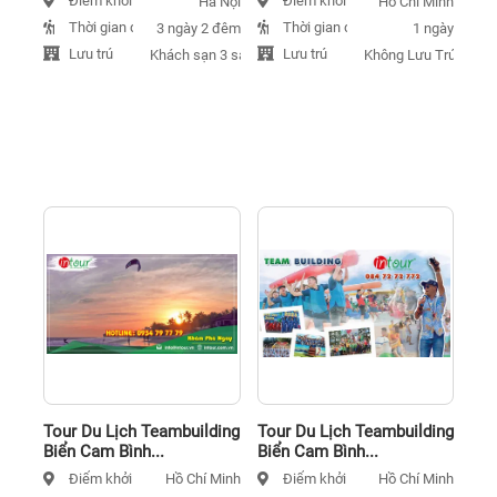
Điểm khởi hành
Điểm khởi hành
Hà Nội
Hồ Chí Minh
Thời gian đi
Thời gian đi
3 ngày 2 đêm
1 ngày
Lưu trú
Lưu trú
Khách sạn 3 sao
Không Lưu Trú
Tour Du Lịch Teambuilding
Tour Du Lịch Teambuilding
Biển Cam Bình...
Biển Cam Bình...
Điểm khởi hành
Điểm khởi hành
Hồ Chí Minh
Hồ Chí Minh