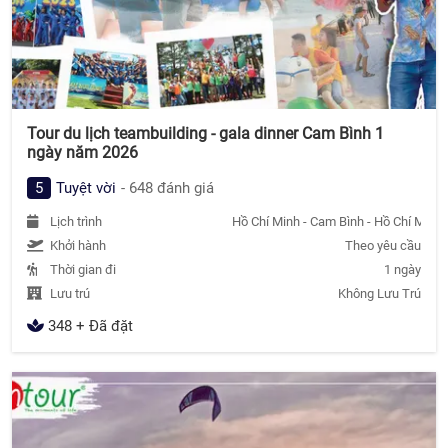
Tour du lịch teambuilding - gala dinner Cam Bình 1
ngày năm 2026
5
Tuyệt vời
- 648 đánh giá
Lịch trình
Hồ Chí Minh - Cam Bình - Hồ Chí Minh
Khởi hành
Theo yêu cầu
Thời gian đi
1 ngày
Lưu trú
Không Lưu Trú
348 + Đã đặt