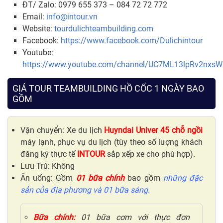
ĐT/ Zalo: 0979 655 373 – 084 72 72 772
Email:
info@intour.vn
Website:
tourdulichteambuilding.com
Facebook:
https://www.facebook.com/Dulichintour
Youtube:
https://www.youtube.com/channel/UC7ML13lpRv2nxs
GIÁ TOUR TEAMBUILDING HỒ CỐC 1 NGÀY BAO
GỒM
Vận chuyển: Xe du lịch
Huyndai Univer 45 chỗ ngồi
máy lạnh, phục vụ du lịch (tùy theo số lượng khách
đăng ký thực tế
INTOUR
sắp xếp xe cho phù hợp).
Lưu Trú: Không
Ăn uống: Gồm
01 bữa chính
bao gồm
những đặc
sản của địa phương và 01 bữa sáng.
Bữa chính:
01 bữa cơm với thực đơn