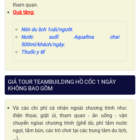
tham quan.
Quà tặng:
Nón du lịch 1cái/người.
Nước suối Aquafina chai
500ml/khách/ngày.
Thuốc y tế
GIÁ TOUR TEAMBUILDING HỒ CỐC 1 NGÀY
KHÔNG BAO GỒM
Và các chi phí cá nhân ngoài chương trình như:
điện thọai, giặt ủi, tham quan - ăn uống - vận
chuyển ngòai chương trình (ghế dù, phí tắm nước
ngọt, tắm bùn, các trò chơi tại các trung tâm du lịch,
…).