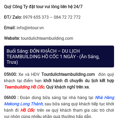
Quý Công Ty đặt tour vui lòng liên hệ 24/7
ĐT/ Zalo:
0979 655 373 – 084 72 72 772
Email:
info@intour.vn
Website:
tourdulichteambuilding.com
Buổi Sáng: ĐÓN KHÁCH – DU LỊCH
TEAMBUILDING HỒ CỐC 1 NGÀY - (Ăn Sáng,
Trưa)
05h00:
Xe và HDV
Tourdulichteambuilding.com
đón quý
khách tại điểm hẹn
khởi hành đi chuyến du lịch kết hợp
Teambuilding
Hồ Cốc
. Quý khách nghỉ trên xe.
06h00
:
Đoàn dùng bữa sáng tại nhà hàng tại
Nhà Hàng
Mekong Long Thành
, sau bữa sáng quý khách tiếp tục khởi
hành đi
Hồ Cốc
trên xe quý khách tham gia các trò chơi
vui nhộn cùng nhiều phần quà thưởng hấp dẫn.