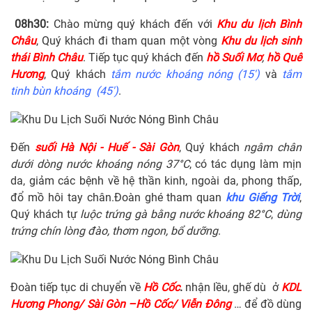
0
8
h
3
0
:
Chào mừng quý khách đến với
Khu du lịch Bình
Châu
, Quý khách đi tham quan một vòng
Khu du lịch sinh
thái Bình Châu
. Tiếp tục quý khách đến
hồ Suối Mơ
,
hồ Quê
Hương
, Quý khách
tắm nước khoáng nóng (15')
và
tắm
tinh bùn khoáng (45')
.
Đến
suối Hà Nội - Huế - Sài Gòn
, Quý khách
ngâm chân
dưới dòng nước khoáng nóng 37°C
, có tác dụng làm mịn
da, giảm các bệnh về hệ thần kinh, ngoài da, phong thấp,
đổ mồ hôi tay chân.Đoàn ghé tham quan
khu Giếng Trời
,
Quý khách tự
luộc trứng gà bằng nước khoáng 82°C
,
dùng
trứng chín lòng đào, thơm ngon, bổ dưỡng
.
Đoàn tiếp tục di chuyển về
Hồ Cốc
.
nhận lều, ghế dù ở
KDL
Hương Phong/ Sài Gòn –Hồ Cốc/ Viễn Đông
… để đồ dùng