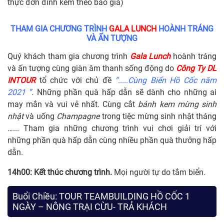
thực đơn đính kèm theo báo giá)
THAM GIA CHƯƠNG TRÌNH
GALA LUNCH
HOÀNH TRÁNG
VÀ ẤN TƯỢNG
Quý khách tham gia chương trình
Gala Lunch
hoành tráng
và ấn tượng cùng giàn âm thanh sống động do
Công Ty DL
INTOUR
tổ chức với chủ đề
“.....Cùng Biển Hồ Cốc năm
2021 ”
. Những phần quà hấp dẫn sẽ dành cho những ai
may mắn và vui vẻ nhất. Cùng cắt
bánh kem mừng sinh
nhật
và uống
Champagne
trong tiệc mừng sinh nhật tháng
…... Tham gia những chương trình vui chơi giải trí với
những phần quà hấp dẫn cùng nhiều phần quà thưởng hấp
dẫn.
14h00:
Kết thúc chương trình.
Mọi người tự do tắm biển.
Buổi Chiều: TOUR TEAMBUILDING HỒ CỐC 1
NGÀY – NÔNG TRẠI CỪU- TRẢ KHÁCH