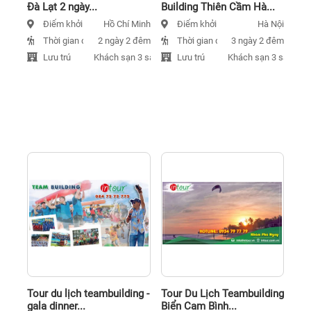
Đà Lạt 2 ngày...
Building Thiên Cầm Hà...
Điểm khởi hành
Điểm khởi hành
Hồ Chí Minh
Hà Nội
Thời gian đi
Thời gian đi
2 ngày 2 đêm
3 ngày 2 đêm
Lưu trú
Lưu trú
Khách sạn 3 sao
Khách sạn 3 sao
Tour du lịch teambuilding -
Tour Du Lịch Teambuilding
gala dinner...
Biển Cam Bình...