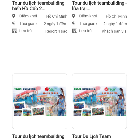
Tour du lịch teambuilding
Tour du lịch teambuilding -
biển Hồ Cốc 2...
lửa trại...
Điểm khởi hành
Điểm khởi hành
Hồ Chí Minh
Hồ Chí Minh
Thời gian đi
Thời gian đi
2 ngày 1 đêm
2 ngày 1 đêm
Lưu trú
Lưu trú
Resort 4 sao
Khách sạn 3 sao
Tour du lịch teambuilding
Tour Du Lịch Team