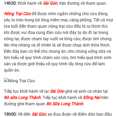
14h30:
Khởi hành về
Sài Gòn
, trên đường về tham quan :
Nông Trại Cừu
để được nhìn ngắm những chú cừu đáng
yêu to tròn trong bộ lông mềm mại, căng phồng. Tất cả mọi
lứa tuổi đến tham quan nông trại cừu đều tỏ ra thích thú
khi được vui đùa cùng đàn cừu nơi đây tự do đi lại trong
nông tại, được chạm tay vuốt ve lông cừu, được ôm chúng
lên nhẹ nhàng và dĩ nhiên là sẽ được chụp ảnh thỏa thích.
Đến đây bạn có thể cho chúng ăn, cho chúng uống sữa và
tìm hiểu về quy trình chăm sóc cừu, tìm hiểu quá trình sinh
sản và được giới thiệu về quy trình lấy lông cừu để làm
quần áo.
Tiếp tục khởi hành về lại
Sài Gòn
ghé vệ sinh cá nhân tại
Bò sữa Long Thành
. Tiếp tục khởi hành về
Đồng Nai
trên
đường ghé tham quan
Bò Sữa Long Thành
.
18h00:
Về đến
Sài Gòn
, xe đưa đoàn về điểm đón ban đầu.