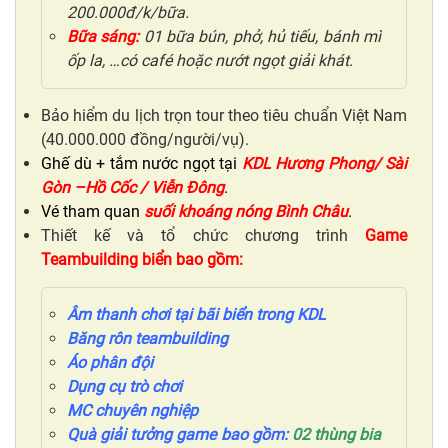
200.000đ/k/bữa.
Bữa sáng:
01 bữa bún, phở, hủ tiếu, bánh mì
ốp la, …có café hoặc nướt ngọt giải khát.
Bảo hiểm du lịch trọn tour theo tiêu chuẩn Việt Nam
(40.000.000 đồng/người/vụ).
Ghế dù + tắm nước ngọt tại
KDL Hương Phong/ Sài
Gòn –Hồ Cốc / Viễn Đông
.
Vé tham quan
suối khoáng nóng Bình Châu
.
Thiết kế và tổ chức chương trình
Game
Teambuilding biển
bao gồm:
Âm thanh chơi tại bãi biển
trong KDL
Băng rôn teambuilding
Áo phân đội
Dụng cụ trò chơi
MC
chuyên nghiệp
Quà giải tưởng game bao gồm:
0
2
thùng bia