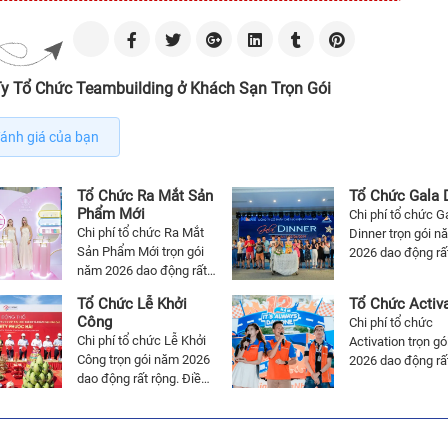
y Tổ Chức Teambuilding ở Khách Sạn Trọn Gói
ánh giá của bạn
Tổ Chức Ra Mắt Sản
Tổ Chức Gala 
Phẩm Mới
Chi phí tổ chức G
Chi phí tổ chức Ra Mắt
Dinner trọn gói n
Sản Phẩm Mới trọn gói
2026 dao động rất
năm 2026 dao động rất
Điều này phụ thu
rộng. Điều này phụ thuộc
số lượng, địa điể
Tổ Chức Lễ Khởi
Tổ Chức Activ
vào số lượng, địa điểm
chức Gala Dinner
Công
Chi phí tổ chức
tổ chức Ra Mắt Sản
dịch vụ đi kèm. 
Chi phí tổ chức Lễ Khởi
Activation trọn g
Phẩm Mới và các dịch
báo giá trọn gói 
Công trọn gói năm 2026
2026 dao động rất
vụ đi kèm. Để được báo
Gala Dinner chi ti
dao động rất rộng. Điều
Điều này phụ thu
giá trọn gói tổ chức Ra
Liên hệ báo giá G
này phụ thuộc vào số
số lượng, địa điể
Mắt Sản Phẩm Mới chi
Dinner 0979 655 
lượng, địa điểm tổ chức
chức Activation 
tiết nhất. Liên hệ báo giá
Lễ Khởi Công và các
dịch vụ đi kèm. 
Ra Mắt Sản Phẩm Mới