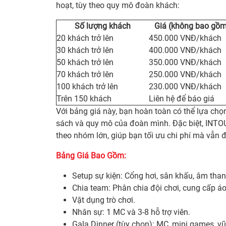
hoạt, tùy theo quy mô đoàn khách:
Số lượng khách
Giá (không bao gồm
20 khách trở lên
450.000 VNĐ/khách
30 khách trở lên
400.000 VNĐ/khách
50 khách trở lên
350.000 VNĐ/khách
70 khách trở lên
250.000 VNĐ/khách
100 khách trở lên
230.000 VNĐ/khách
Trên 150 khách
Liên hệ để báo giá
Với bảng giá này, bạn hoàn toàn có thể lựa ch
sách và quy mô của đoàn mình. Đặc biệt, INTO
theo nhóm lớn, giúp bạn tối ưu chi phí mà vẫn 
Bảng Giá Bao Gồm:
Setup sự kiện: Cổng hơi, sân khấu, âm than
Chia team: Phân chia đội chơi, cung cấp á
Vật dụng trò chơi.
Nhân sự: 1 MC và 3-8 hỗ trợ viên.
Gala Dinner (tùy chọn): MC, mini games, vũ đ