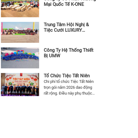
Mại Quốc Tế K-ONE
Trung Tâm Hội Nghị &
Tiệc Cưới LUXURY
PALACE
Công Ty Hệ Thống Thiết
Bị UMW
Tổ Chức Tiệc Tất Niên
Chi phí tổ chức Tiệc Tất Niên
trọn gói năm 2026 dao động
rất rộng. Điều này phụ thuộc
vào số lượng, địa điểm tổ
chức Tiệc Tất Niên và các
dịch vụ đi kèm. Để được báo
giá trọn gói tổ chức Tiệc Tất
Niên chi tiết nhất. Liên hệ báo
giá Tiệc Tất Niên 0979 655
373