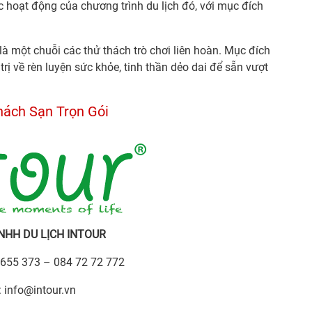
 hoạt động của chương trình du lịch đó, với mục đích
là một chuỗi các thử thách trò chơi liên hoàn. Mục đích
ị về rèn luyện sức khỏe, tinh thần dẻo dai để sẵn vượt
hách Sạn Trọn Gói
NHH DU LỊCH INTOUR
 655 373 – 084 72 72 772
:
info@intour.vn