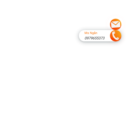
Tại
Khách
Sạn Trọn
Gói
Ms Ngân
0979655373