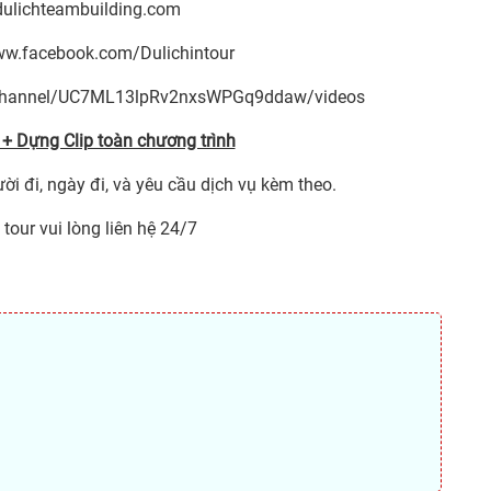
dulichteambuilding.com
ww.facebook.com/Dulichintour
/channel/UC7ML13lpRv2nxsWPGq9ddaw/videos
+ Dựng Clip toàn chương trình
ời đi, ngày đi, và yêu cầu dịch vụ kèm theo.
tour vui lòng liên hệ 24/7