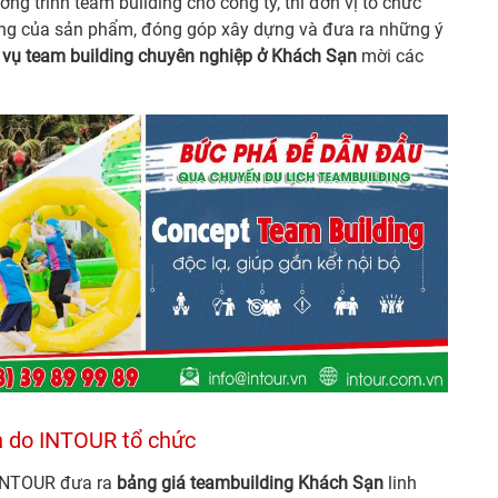
g trình team building cho công ty, thì đơn vị tổ chức
ng của sản phẩm, đóng góp xây dựng và đưa ra những ý
 vụ team building chuyên nghiệp ở Khách Sạn
mời các
n do INTOUR tổ chức
 INTOUR đưa ra
bảng giá teambuilding Khách Sạn
linh