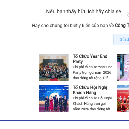
Nếu bạn thấy hữu ích hãy chia sẻ
Hãy cho chúng tôi biết ý kiến của bạn về
Công T
Gửi đ
Tổ Chức Year End
Party
Chi phí tổ chức Year End
Party trọn gói năm 2026
dao động rất rộng. Điều
này phụ thuộc vào số
Tổ Chức Hội Nghị
lượng, địa điểm tổ chức
Khách Hàng
Year End Party và các
Chi phí tổ chức Hội Nghị
dịch vụ đi kèm. Để được
Khách Hàng trọn gói
báo giá trọn gói tổ chức
năm 2026 dao động rất
Year End Party chi tiết
rộng. Điều này phụ thuộc
nhất. Liên hệ báo giá
vào số lượng, địa điểm
Year End Party 0979 655
tổ chức Hội Nghị Khách
373