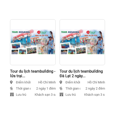
Tour du lịch teambuilding -
Tour du lịch teambuilding
lửa trại...
Đà Lạt 2 ngày...
Điểm khởi hành
Điểm khởi hành
Hồ Chí Minh
Hồ Chí Minh
Thời gian đi
Thời gian đi
2 ngày 1 đêm
2 ngày 2 đêm
Lưu trú
Lưu trú
Khách sạn 3 sao
Khách sạn 3 sao