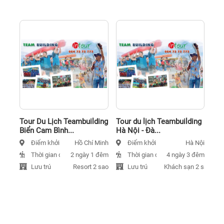
Tour Du Lịch Teambuilding
Tour du lịch Teambuilding
Biển Cam Bình...
Hà Nội - Đà...
Điểm khởi hành
Điểm khởi hành
Hồ Chí Minh
Hà Nội
Thời gian đi
Thời gian đi
2 ngày 1 đêm
4 ngày 3 đêm
Lưu trú
Lưu trú
Resort 2 sao
Khách sạn 2 sao