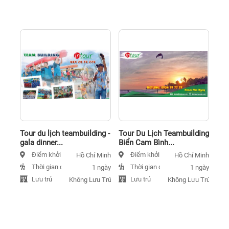
Tour du lịch teambuilding -
Tour Du Lịch Teambuilding
gala dinner...
Biển Cam Bình...
Điểm khởi hành
Điểm khởi hành
Hồ Chí Minh
Hồ Chí Minh
Thời gian đi
Thời gian đi
1 ngày
1 ngày
Lưu trú
Lưu trú
Không Lưu Trú
Không Lưu Trú