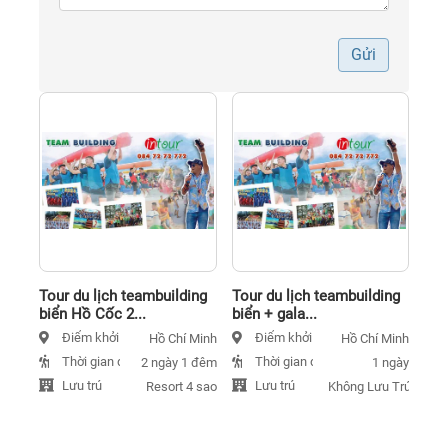
Gửi
Tour du lịch teambuilding
Tour du lịch teambuilding
biển Hồ Cốc 2...
biển + gala...
Điểm khởi hành
Điểm khởi hành
Hồ Chí Minh
Hồ Chí Minh
Thời gian đi
Thời gian đi
2 ngày 1 đêm
1 ngày
Lưu trú
Lưu trú
Resort 4 sao
Không Lưu Trú