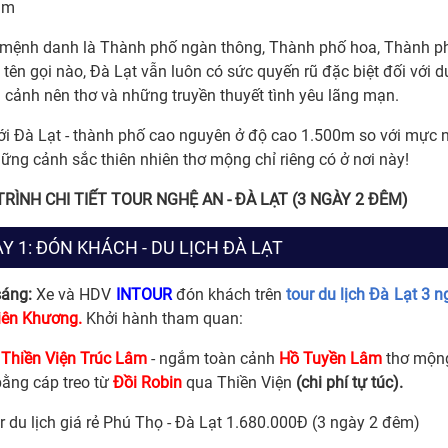
mệnh danh là Thành phố ngàn thông, Thành phố hoa, Thành 
 tên gọi nào, Đà Lạt vẫn luôn có sức quyến rũ đặc biệt đối với 
 cảnh nên thơ và những truyền thuyết tình yêu lãng mạn.
ới Đà Lạt - thành phố cao nguyên ở độ cao 1.500m so với mực 
hững cảnh sắc thiên nhiên thơ mộng chỉ riêng có ở nơi này!
TRÌNH CHI TIẾT TOUR
NGHỆ AN - ĐÀ LẠT (3 NGÀY 2 ĐÊM)
Y 1: ĐÓN KHÁCH - DU LỊCH ĐÀ LẠT
sáng:
Xe và HDV
INTOUR
đón khách trên
tour du lịch Đà Lạt 3 
iên Khương.
Khởi hành tham quan:
g
Thiền Viện Trúc Lâm
- ngắm toàn cảnh
Hồ
Tuyền
Lâm
thơ mộn
bằng cáp treo từ
Đồi
Robin
qua Thiền Viện
(chi phí tự túc).