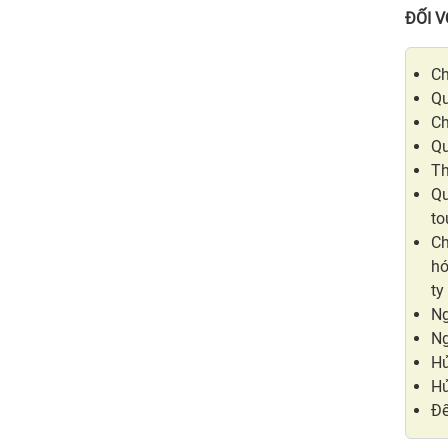
ĐỐI V
Ch
Qu
Ch
Qu
Th
Qu
to
Ch
hó
ty
Ng
Ng
Hủ
Hủ
Đế