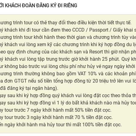
ỚI KHÁCH ĐOÀN ĐĂNG KÝ ĐI RIÊNG
ương trình tour có thẻ thay đổi theo điều kiện thời tiết thực tế.
ý khách khi đi tour cần đem theo CCCD / Passport / Giấy khai s
ương trình tour khởi hành theo thời gian và chương trình tùy và
ý khách vui lòng xem kỹ các chương trình khi ký hợp đồng du l
eo quy định chung của các khách sạn và Resort thì giờ nhận ph
ý khách vui lòng tập trung trước giờ khởi hành 25 phút. Quý k
ur không báo trước vui lòng chịu phí như hủy vé ngay ngày khởi
ương trình thường không bao gồm VAT 10% và các khoản phí 
a đơn GTGT nếu số tiền tổng hợp đồng từ 20 triệu trở lên vui
 đã đăng ký tại ngân hàng).
ay sau khi ký hợp đồng quý khách vui lòng đặt cọc theo thỏa t
ay sau khi ký hợp đồng vì 1 lý do bất khả khách nào mà hủy tou
y tour trước 7 ngày khởi hành mất 50% tiền đặt cọc.
y tour trước 3 ngày khởi hành mất 70 % tiền đặt cọc.
n ngày khởi hành mà hủy tour thì mất 100% tiền đặt cọc.