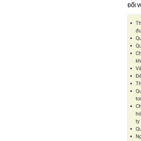
ĐỐI 
Th
đư
Qu
Qu
Ch
kh
Và
Để
Th
Qu
to
Ch
hó
ty
Qu
Ng