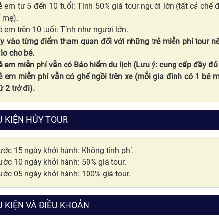
ẻ em từ 5 đến 10 tuổi: Tính 50% giá tour người lớn (tất cả chế
 mẹ).
ẻ em trên 10 tuổi: Tính như người lớn.
y vào từng điểm tham quan đối với những trẻ miễn phí tour n
 lo cho bé.
ẻ em miễn phí vẫn có Bảo hiểm du lịch (Lưu ý: cung cấp đầy đủ 
ẻ em miễn phí vẫn có ghế ngồi trên xe (mỗi gia đình có 1 bé m
ứ 2 trở đi).
U KIỆN HỦY TOUR
ước 15 ngày khởi hành: Không tính phí.
ước 10 ngày khởi hành: 50% giá tour.
ước 05 ngày khởi hành: 100% giá tour.
U KIỆN VÀ ĐIỀU KHOẢN