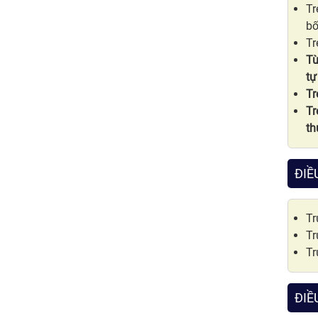
Tr
bố
Tr
Tù
tự
Tr
Tr
th
ĐIỀ
Tr
Tr
Tr
ĐIỀ