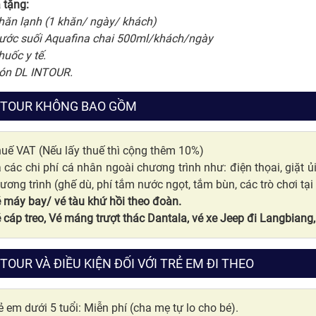
 tặng:
hăn lạnh (1 khăn/ ngày/ khách)
ước suối Aquafina chai 500ml/khách/ngày
huốc y tế.
ón DL INTOUR.
 TOUR KHÔNG BAO GỒM
uế VAT (Nếu lấy thuế thì cộng thêm 10%)
 các chi phí cá nhân ngoài chương trình như: điện thọai, giặt 
ương trình (ghế dù, phí tắm nước ngọt, tắm bùn, các trò chơi tại 
 máy bay/ vé tàu khứ hồi theo đoàn.
 cáp treo, Vé máng trượt thác Dantala, vé xe Jeep đi Langbiang, vé
 TOUR VÀ ĐIỀU KIỆN ĐỐI VỚI TRẺ EM ĐI THEO
ẻ em dưới 5 tuổi: Miễn phí (cha mẹ tự lo cho bé).