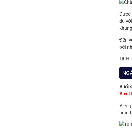
Được 
dù với
khung
Đến v
bởi n
LỊCH 
NGÀ
Buổi 
Bay L
Viến
ngát 