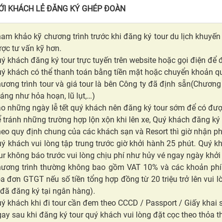
VỚI KHÁCH LẺ ĐĂNG KÝ GHÉP ĐOÀN
am khảo kỹ chương trình trước khi đăng ký tour du lịch khuyến 
ợc tư vấn kỹ hơn.
ý khách đăng ký tour trực tuyến trên website hoặc gọi điện để
ý khách có thể thanh toán bằng tiền mặt hoặc chuyển khoản 
ương trình tour và giá tour là bên Công ty đã định sẵn(Chương t
áng như hỏa hoạn, lũ lụt,…)
o những ngày lễ tết quý khách nên đăng ký tour sớm để có được
 tránh những trường hợp lộn xộn khi lên xe, Quý khách đăng ký t
eo quy định chung của các khách sạn và Resort thì giờ nhận ph
ý khách vui lòng tập trung trước giờ khởi hành 25 phút. Quý k
ur không báo trước vui lòng chịu phí như hủy vé ngay ngày khởi
ương trình thường không bao gồm VAT 10% và các khoản phí 
a đơn GTGT nếu số tiền tổng hợp đồng từ 20 triệu trở lên vui
 đã đăng ký tại ngân hàng).
ý khách khi đi tour cần đem theo CCCD / Passport / Giấy khai s
ay sau khi đăng ký tour quý khách vui lòng đặt cọc theo thỏa t