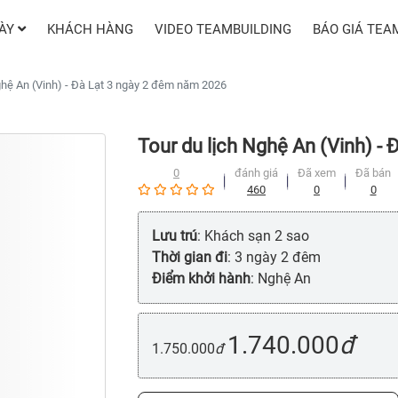
GÀY
KHÁCH HÀNG
VIDEO TEAMBUILDING
BÁO GIÁ TEA
ghệ An (Vinh) - Đà Lạt 3 ngày 2 đêm năm 2026
Tour du lịch Nghệ An (Vinh) -
0
đánh giá
Đã xem
Đã bán
460
0
0
Lưu trú
: Khách sạn 2 sao
Thời gian đi
: 3 ngày 2 đêm
Điểm khởi hành
: Nghệ An
1.740.000
đ
1.750.000
đ