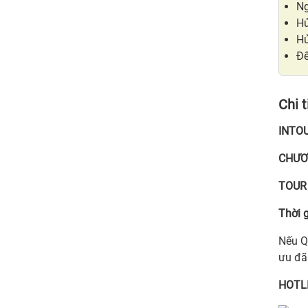
Ng
Hủ
Hủ
Đế
Chi t
INTOU
CHƯƠ
TOUR 
Thời 
Nếu Q
ưu đã
HOTLI