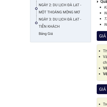
Quà
NGÀY 2: DU LỊCH ĐÀ LẠT -
K
MỘT THOÁNG MỘNG MƠ
N
T
NGÀY 3: DU LỊCH ĐÀ LẠT -
N
TIỄN KHÁCH
Bảng Giá
GIÁ
Th
Và
ch
Vé
Vé
GIÁ
Tr