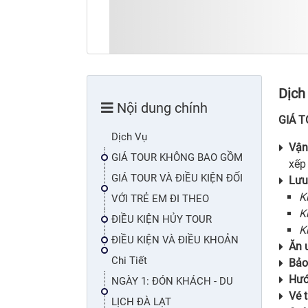
Dịch
Nội dung chính
GIÁ 
Dịch Vụ
Vận
GIÁ TOUR KHÔNG BAO GỒM
xếp
GIÁ TOUR VÀ ĐIỀU KIỆN ĐỐI
Lưu
K
VỚI TRẺ EM ĐI THEO
K
ĐIỀU KIỆN HỦY TOUR
K
ĐIỀU KIỆN VÀ ĐIỀU KHOẢN
Ăn 
Chi Tiết
Bảo 
Hướ
NGÀY 1: ĐÓN KHÁCH - DU
Vé 
LỊCH ĐÀ LẠT