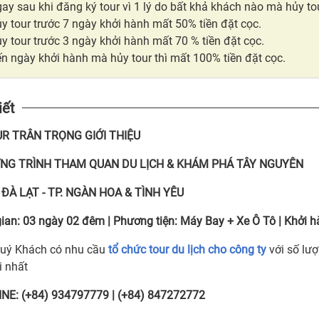
ay sau khi đăng ký tour vì 1 lý do bất khả khách nào mà hủy tou
y tour trước 7 ngày khởi hành mất 50% tiền đặt cọc.
y tour trước 3 ngày khởi hành mất 70 % tiền đặt cọc.
n ngày khởi hành mà hủy tour thì mất 100% tiền đặt cọc.
iết
R TRÂN TRỌNG GIỚI THIỆU
NG TRÌNH THAM QUAN DU LỊCH & KHÁM PHÁ TÂY NGUYÊN
ĐÀ LẠT - TP. NGÀN HOA & TÌNH YÊU
gian:
03 ngày 02 đêm
|
Phương tiện:
Máy Bay + Xe Ô Tô
| Khởi h
uý Khách có nhu cầu
tổ chức tour du lịch cho công ty
với số lượ
i nhất
NE: (+84) 934797779 | (+84) 847272772