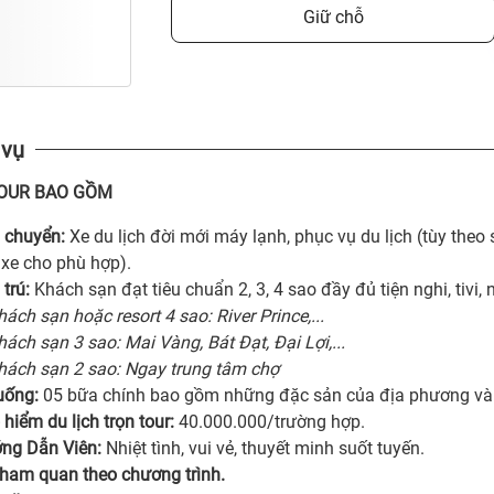
Giữ chỗ
 vụ
TOUR BAO GỒM
 chuyển:
Xe du lịch đời mới máy lạnh, phục vụ du lịch (tùy the
 xe cho phù hợp).
 trú:
Khách sạn đạt tiêu chuẩn 2, 3, 4 sao đầy đủ tiện nghi, tivi,
hách sạn hoặc resort 4 sao: River Prince,...
hách sạn 3 sao: Mai Vàng, Bát Đạt, Đại Lợi,...
hách sạn 2 sao: Ngay trung tâm chợ
uống:
05 bữa chính bao gồm những đặc sản của địa phương và
hiểm du lịch trọn tour:
40.000.000/trường hợp.
ng Dẫn Viên:
Nhiệt tình, vui vẻ, thuyết minh suốt tuyến.
tham quan theo chương trình.