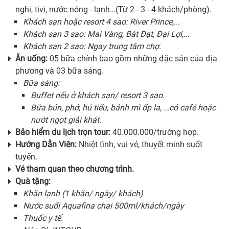
nghi, tivi, nước nóng - lạnh…(Từ 2 - 3 - 4 khách/phòng).
Khách sạn hoặc resort 4 sao: River Prince,...
Khách sạn 3 sao: Mai Vàng, Bát Đạt, Đại Lợi,...
Khách sạn 2 sao: Ngay trung tâm chợ.
Ăn uống:
05 bữa chính bao gồm những đặc sản của địa
phương và 03 bữa sáng.
Bữa sáng:
Buffet nếu ở khách sạn/ resort 3 sao.
Bữa bún, phở, hủ tiếu, bánh mì ốp la, …có café hoặc
nướt ngọt giải khát.
Bảo hiểm du lịch trọn tour:
40.000.000/trường hợp.
Hướng Dẫn Viên:
Nhiệt tình, vui vẻ, thuyết minh suốt
tuyến.
Vé tham quan theo chương trình.
Quà tặng:
Khăn lạnh (1 khăn/ ngày/ khách)
Nước suối Aquafina chai 500ml/khách/ngày
Thuốc y tế.