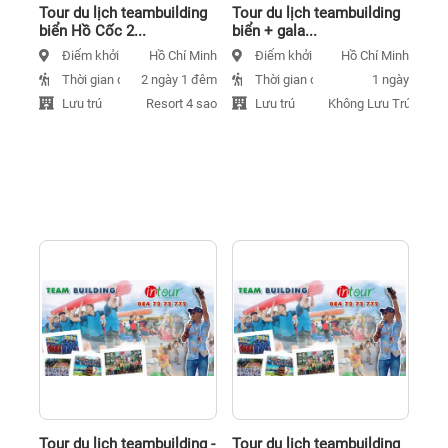
Tour du lịch teambuilding
Tour du lịch teambuilding
biển Hồ Cốc 2...
biển + gala...
Điểm khởi hành
Điểm khởi hành
Hồ Chí Minh
Hồ Chí Minh
Thời gian đi
Thời gian đi
2 ngày 1 đêm
1 ngày
Lưu trú
Lưu trú
Resort 4 sao
Không Lưu Trú
Tour du lịch teambuilding -
Tour du lịch teambuilding