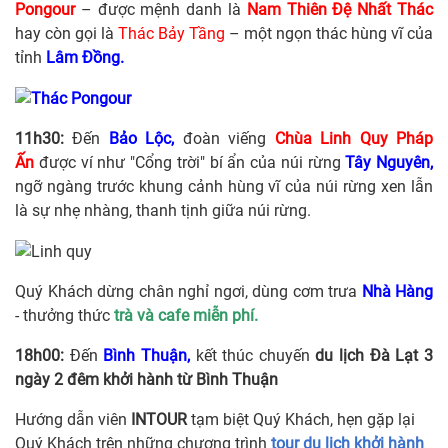
Pongour
– được mệnh danh là
Nam Thiên Đệ Nhất Thác
hay còn gọi là
Thác Bảy Tầng
– một ngọn thác hùng vĩ của
tỉnh
Lâm Đồng.
11h30:
Đến
Bảo Lộc,
đoàn viếng
Chùa Linh Quy Pháp
Ấn
được ví như "Cổng trời" bí ẩn của núi rừng
Tây Nguyên,
ngỡ ngàng trước khung cảnh hùng vĩ của núi rừng xen lẫn
là sự nhẹ nhàng, thanh tịnh giữa núi rừng.
Quý Khách dừng chân nghỉ ngơi, dùng cơm trưa
Nhà Hàng
- thưởng thức
trà và cafe miễn phí.
18h00:
Đến
Bình Thuận,
kết thúc chuyến
du lịch Đà Lạt 3
ngày 2 đêm khởi hành từ Bình Thuận
Hướng dẫn viên
INTOUR
tạm biệt Quý Khách, hẹn gặp lại
Quý Khách trên những chương trình
tour du lịch khởi hành