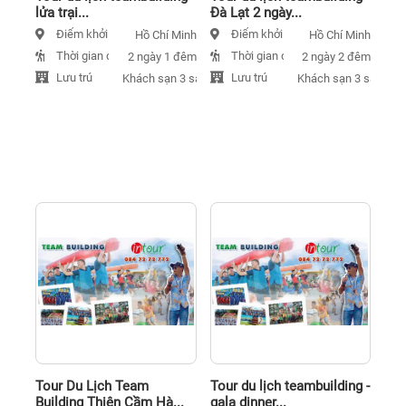
lửa trại...
Đà Lạt 2 ngày...
Điểm khởi hành
Điểm khởi hành
Hồ Chí Minh
Hồ Chí Minh
Thời gian đi
Thời gian đi
2 ngày 1 đêm
2 ngày 2 đêm
Lưu trú
Lưu trú
Khách sạn 3 sao
Khách sạn 3 sao
Tour Du Lịch Team
Tour du lịch teambuilding -
Building Thiên Cầm Hà...
gala dinner...