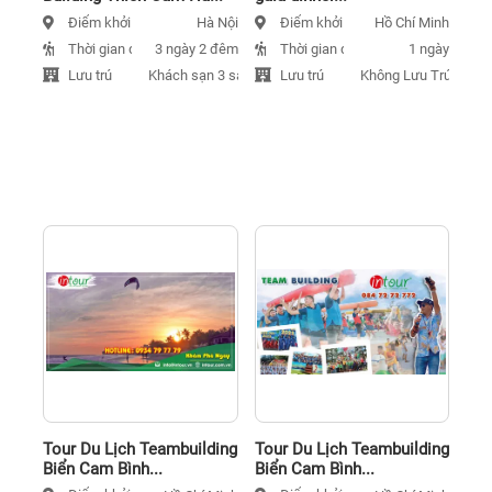
Điểm khởi hành
Điểm khởi hành
Hà Nội
Hồ Chí Minh
Thời gian đi
Thời gian đi
3 ngày 2 đêm
1 ngày
Lưu trú
Lưu trú
Khách sạn 3 sao
Không Lưu Trú
Tour Du Lịch Teambuilding
Tour Du Lịch Teambuilding
Biển Cam Bình...
Biển Cam Bình...