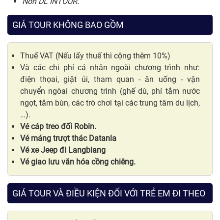
Nón DL INTOUR.
GIÁ TOUR KHÔNG BAO GỒM
Thuế VAT (Nếu lấy thuế thì cộng thêm 10%)
Và các chi phí cá nhân ngoài chương trình như:
điện thọai, giặt ủi, tham quan - ăn uống - vận
chuyển ngòai chương trình (ghế dù, phí tắm nước
ngọt, tắm bùn, các trò chơi tại các trung tâm du lịch,
…).
Vé cáp treo đối Robin.
Vé máng trượt thác Datanla
Vé xe Jeep đi Langbiang
Vé giao lưu văn hóa cồng chiêng.
GIÁ TOUR VÀ ĐIỀU KIỆN ĐỐI VỚI TRẺ EM ĐI THEO