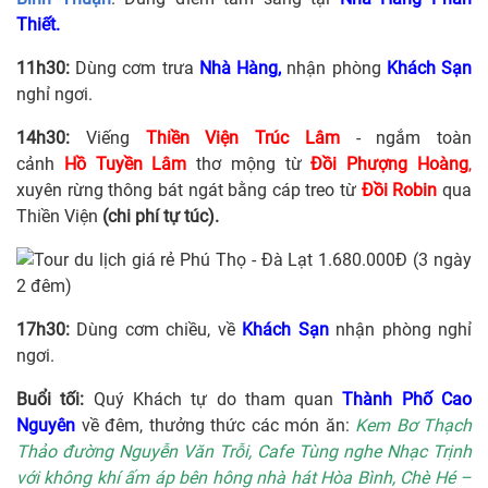
Thiết.
11h30:
Dùng cơm trưa
Nhà Hàng,
nhận phòng
Khách Sạn
nghỉ ngơi.
14h30:
Viếng
Thiền Viện Trúc Lâm
- ngắm toàn
cảnh
Hồ
Tuyền
Lâm
thơ mộng từ
Đồi
Phượng
Hoàng
,
xuyên rừng thông bát ngát bằng cáp treo từ
Đồi
Robin
qua
Thiền Viện
(chi phí tự túc).
17h30:
Dùng cơm chiều, về
Khách Sạn
nhận phòng nghỉ
ngơi.
Buổi tối:
Quý Khách tự do tham quan
Thành Phố Cao
Nguyên
về đêm, thưởng thức các món ăn:
Kem Bơ Thạch
Thảo đường Nguyễn Văn Trỗi, Cafe Tùng nghe Nhạc Trịnh
với không khí ấm áp bên hông nhà hát Hòa Bình, Chè Hé –