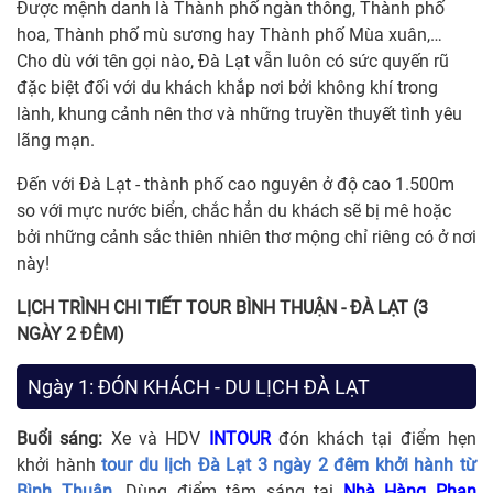
Được mệnh danh là Thành phố ngàn thông, Thành phố
hoa, Thành phố mù sương hay Thành phố Mùa xuân,…
Cho dù với tên gọi nào, Đà Lạt vẫn luôn có sức quyến rũ
đặc biệt đối với du khách khắp nơi bởi không khí trong
lành, khung cảnh nên thơ và những truyền thuyết tình yêu
lãng mạn.
Đến với Đà Lạt - thành phố cao nguyên ở độ cao 1.500m
so với mực nước biển, chắc hẳn du khách sẽ bị mê hoặc
bởi những cảnh sắc thiên nhiên thơ mộng chỉ riêng có ở nơi
này!
LỊCH TRÌNH CHI TIẾT TOUR
BÌNH THUẬN - ĐÀ LẠT (3
NGÀY 2 ĐÊM)
Ngày 1: ĐÓN KHÁCH - DU LỊCH ĐÀ LẠT
Buổi sáng:
Xe và HDV
INTOUR
đón khách tại điểm hẹn
khởi hành
tour du lịch Đà Lạt 3 ngày 2 đêm khởi hành từ
Bình Thuận
. Dùng điểm tâm sáng tại
Nhà Hàng
Phan