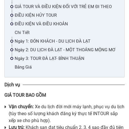
GIÁ TOUR VÀ ĐIỀU KIỆN ĐỐI VỚI TRẺ EM ĐI THEO
ĐIỀU KIỆN HỦY TOUR
ĐIỀU KIỆN VÀ ĐIỀU KHOẢN
Chi Tiết
Ngày 1: ĐÓN KHÁCH - DU LỊCH ĐÀ LẠT
Ngày 2: DU LỊCH ĐÀ LẠT - MỘT THOÁNG MỘNG MƠ
Ngày 3: TOUR ĐÀ LẠT- BÌNH THUẬN
Bảng Giá
Dịch vụ
GIÁ TOUR BAO GỒM
Vận chuyển:
Xe du lịch đời mới máy lạnh, phục vụ du lịch
(tùy theo số lượng khách đăng ký thực tế INTOUR sắp
xếp xe cho phù hợp).
Lưu trú:
Khách sạn đạt tiêu chuẩn 2, 3, 4 sao đầy đủ tiện