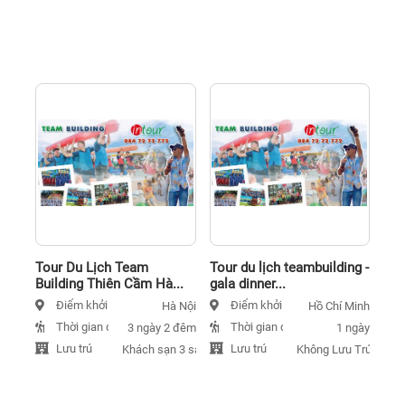
Tour Du Lịch Team
Tour du lịch teambuilding -
Building Thiên Cầm Hà...
gala dinner...
Điểm khởi hành
Điểm khởi hành
Hà Nội
Hồ Chí Minh
Thời gian đi
Thời gian đi
3 ngày 2 đêm
1 ngày
Lưu trú
Lưu trú
Khách sạn 3 sao
Không Lưu Trú