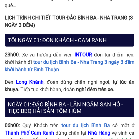
quê…
LỊCH TRÌNH CHI TIẾT TOUR
ĐẢO BÌNH BA - NHA TRANG (3
NGÀY 3 ĐÊM)
TỐI NGÀY 01: ĐÓN KHÁCH - CAM RANH
23h00
: Xe và hướng dẫn viên
INTOUR
đón tại điểm hẹn,
khởi hành đi
tour du lịch Bình Ba - Nha Trang 3 ngày 3 đêm
khởi hành từ Bình Thuận
Đến
Long Khánh,
đoàn dừng chân nghỉ ngơi,
tự túc ăn
khuya.
Tiếp tục khởi hành, đoàn
nghỉ đêm trên xe.
NGÀY 01: ĐẢO BÌNH BA - LẶN NGẮM SAN HÔ -
TIỆC BBQ HẢI SẢN TÔM HÙM
06h00:
Quý Khách trên
tour du lịch Bình Ba
có mặt ở
Thành Phố Cam Ranh
dừng chân tại
Nhà Hàng
vệ sinh cá