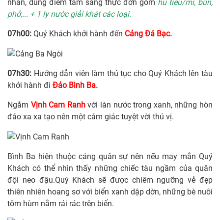
nhân, dùng điểm tâm sáng thực đơn gồm
hủ tiếu/mì, bún,
phở,... + 1 ly nước giải khát các loại.
07h00:
Quý Khách khởi hành đến
Cảng Đá Bạc.
07h30:
Hướng dẫn viên làm thủ tục cho Quý Khách lên tàu
khởi hành đi
Đảo Bình Ba.
Ngắm
Vịnh Cam Ranh
với làn nước trong xanh, những hòn
đảo xa xa tạo nên một cảm giác tuyệt vời thú vị.
Bình Ba hiện thuộc cảng quân sự nên nếu may mắn Quý
Khách có thể nhìn thấy những chiếc tàu ngầm của quân
đội neo đậu.Quý Khách sẽ được chiêm ngưỡng vẻ đẹp
thiên nhiên hoang sơ với biển xanh dập dờn, những bè nuôi
tôm hùm nằm rải rác trên biển.