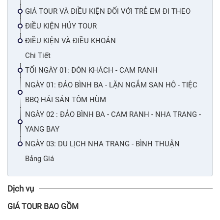
GIÁ TOUR VÀ ĐIỀU KIỆN ĐỐI VỚI TRẺ EM ĐI THEO
ĐIỀU KIỆN HỦY TOUR
ĐIỀU KIỆN VÀ ĐIỀU KHOẢN
Chi Tiết
TỐI NGÀY 01: ĐÓN KHÁCH - CAM RANH
NGÀY 01: ĐẢO BÌNH BA - LẶN NGẮM SAN HÔ - TIỆC
BBQ HẢI SẢN TÔM HÙM
NGÀY 02 : ĐẢO BÌNH BA - CAM RANH - NHA TRANG -
YANG BAY
NGÀY 03: DU LỊCH NHA TRANG - BÌNH THUẬN
Bảng Giá
Dịch vụ
GIÁ TOUR BAO GỒM