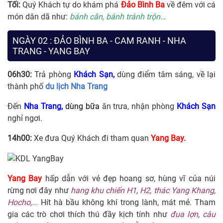
Tối:
Quý Khách tự do khám phá
Đảo Bình Ba
về đêm với cá
món dân dã như:
bánh căn, bánh tránh trộn…
NGÀY 02 : ĐẢO BÌNH BA - CAM RANH - NHA
TRANG - YANG BAY
06h30:
Trả phòng
Khách Sạn,
dùng điểm tâm sáng, về lại
thành phố
du lịch Nha Trang
Đến
Nha Trang,
dùng bữa
ăn trưa, nhận phòng
Khách Sạn
nghỉ ngơi.
14h00:
Xe đưa Quý Khách đi tham quan
Yang Bay.
Yang Bay
hấp dẫn với vẻ đẹp hoang sơ, hùng vĩ của núi
rừng nơi đây như
hang khu chiến H1, H2, thác Yang Khang,
Hocho,...
Hít hà bầu không khí trong lành, mát mẻ. Tham
gia các trò chơi thích thú đầy kịch tính như
đua lợn, câu