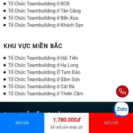
Tổ Chức Teambuilding ở BCR
Tổ Chức Teambuilding ở Tân Cảng
Tổ Chức Teambuilding ở Bến Xưa
Tổ Chức Teambuilding ở Khách Sạn
KHU VỰC MIỀN BẮC
Tổ Chức Teambuilding ở Hải Tiến
Tổ Chức Teambuilding ở Hạ Long
Tổ Chức Teambuilding Ở Tam Đảo
Tổ Chức Teambuilding ở Sầm Sơn
Tổ Chức Teambuilding ở Cát Bà
Tổ Chức Teambuilding ở Thiên Cầm
ĐỊA CHỈ VĂN PHÒNG
1.780.000
đ
BÁO GIÁ
GIỮ CHỖ
Văn phòng chính: Số 116 Đường số 1 KDC Cityland, P.
Số chỗ còn nhận 20