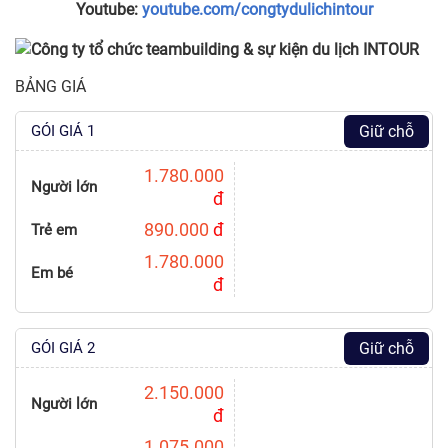
Youtube:
youtube.com/congtydulichintour
BẢNG GIÁ
GÓI GIÁ 1
Giữ chỗ
1.780.000
Người lớn
đ
890.000
đ
Trẻ em
1.780.000
Em bé
đ
GÓI GIÁ 2
Giữ chỗ
2.150.000
Người lớn
đ
1.075.000