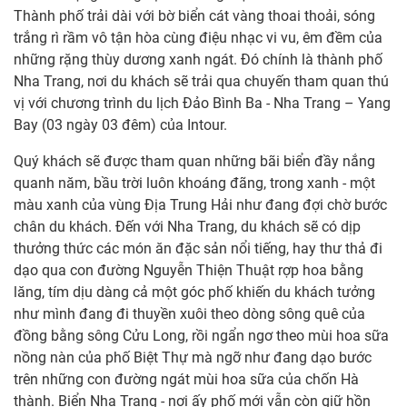
Thành phố trải dài với bờ biển cát vàng thoai thoải, sóng
trắng rì rầm vô tận hòa cùng điệu nhạc vi vu, êm đềm của
những rặng thùy dương xanh ngát. Đó chính là thành phố
Nha Trang, nơi du khách sẽ trải qua chuyến tham quan thú
vị với chương trình du lịch Đảo Bình Ba - Nha Trang – Yang
Bay (03 ngày 03 đêm) của Intour.
Quý khách sẽ được tham quan những bãi biển đầy nắng
quanh năm, bầu trời luôn khoáng đãng, trong xanh - một
màu xanh của vùng Địa Trung Hải như đang đợi chờ bước
chân du khách. Đến với Nha Trang, du khách sẽ có dịp
thưởng thức các món ăn đặc sản nổi tiếng, hay thư thả đi
dạo qua con đường Nguyễn Thiện Thuật rợp hoa bằng
lăng, tím dịu dàng cả một góc phố khiến du khách tưởng
như mình đang đi thuyền xuôi theo dòng sông quê của
đồng bằng sông Cửu Long, rồi ngẩn ngơ theo mùi hoa sữa
nồng nàn của phố Biệt Thự mà ngỡ như đang dạo bước
trên những con đường ngát mùi hoa sữa của chốn Hà
thành. Biển Nha Trang - nơi ấy phố mới vẫn còn giữ hồn