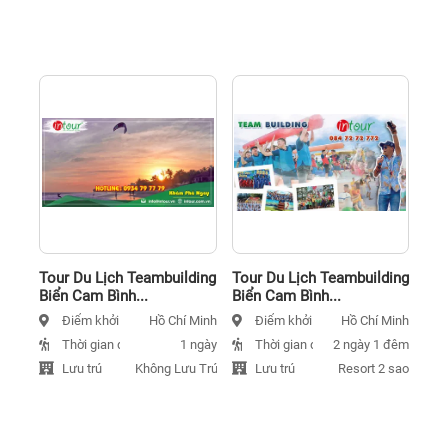
Tour Du Lịch Teambuilding
Tour Du Lịch Teambuilding
Biển Cam Bình...
Biển Cam Bình...
Điểm khởi hành
Điểm khởi hành
Hồ Chí Minh
Hồ Chí Minh
Thời gian đi
Thời gian đi
1 ngày
2 ngày 1 đêm
Lưu trú
Lưu trú
Không Lưu Trú
Resort 2 sao