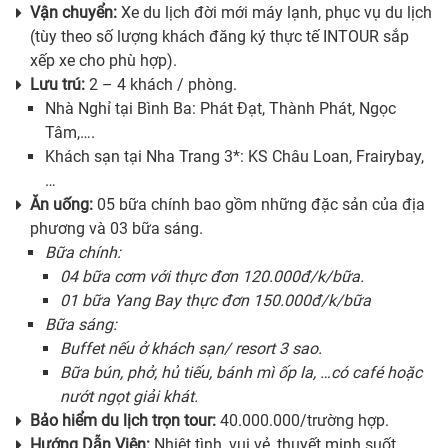
Vận chuyển:
Xe du lịch đời mới máy lạnh, phục vụ du lịch
(tùy theo số lượng khách đăng ký thực tế INTOUR sắp
xếp xe cho phù hợp).
Lưu trú:
2 – 4 khách / phòng.
Nhà Nghỉ tại Bình Ba: Phát Đạt, Thành Phát, Ngọc
Tâm,….
Khách sạn tại Nha Trang 3*: KS Châu Loan, Frairybay,
…
Ăn uống:
05 bữa chính bao gồm những đặc sản của địa
phương và 03 bữa sáng.
Bữa chính:
04 bữa cơm với thực đơn 120.000đ/k/bữa.
01 bữa Yang Bay thực đơn 150.000đ/k/bữa
Bữa sáng:
Buffet nếu ở khách sạn/ resort 3 sao.
Bữa bún, phở, hủ tiếu, bánh mì ốp la, …có café hoặc
nướt ngọt giải khát.
Bảo hiểm du lịch trọn tour:
40.000.000/trường hợp.
Hướng Dẫn Viên:
Nhiệt tình, vui vẻ, thuyết minh suốt