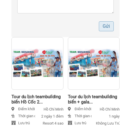
Gửi
Tour du lịch teambuilding
Tour du lịch teambuilding
biển Hồ Cốc 2...
biển + gala...
Điểm khởi hành
Điểm khởi hành
Hồ Chí Minh
Hồ Chí Minh
Thời gian đi
Thời gian đi
2 ngày 1 đêm
1 ngày
Lưu trú
Lưu trú
Resort 4 sao
Không Lưu Trú