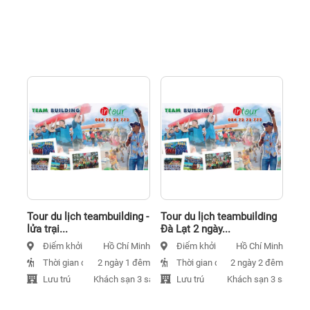
Tour du lịch teambuilding -
Tour du lịch teambuilding
lửa trại...
Đà Lạt 2 ngày...
Điểm khởi hành
Điểm khởi hành
Hồ Chí Minh
Hồ Chí Minh
Thời gian đi
Thời gian đi
2 ngày 1 đêm
2 ngày 2 đêm
Lưu trú
Lưu trú
Khách sạn 3 sao
Khách sạn 3 sao