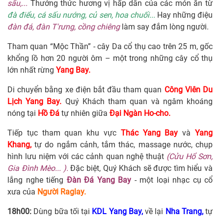
sấu,...
Thưởng thức hương vị hấp dẫn của các món ăn từ
đà điểu, cá sấu nướng, củ sen, hoa chuối...
Hay những điệu
đàn đá, đàn T'rưng, cồng chiêng
làm say đắm lòng người.
Tham quan “Mộc Thần” - cây Da cổ thụ cao trên 25 m, gốc
khổng lồ hơn 20 người ôm – một trong những cây cổ thụ
lớn nhất rừng
Yang Bay.
Di chuyển bằng xe điện bắt đầu tham quan
Công Viên Du
Lịch Yang Bay.
Quý Khách tham quan và ngâm khoáng
nóng tại
Hồ Đá
tự nhiên giữa
Đ
ại Ngàn Ho-cho.
Tiếp tục tham quan khu vực
Thác Yang Bay
và
Yang
Khang,
tự do ngắm cảnh, tắm thác, massage nước, chụp
hình lưu niệm với các cảnh quan nghệ thuật
(Cửu Hổ Sơn,
Gia Đình Mèo... ).
Đặc biệt, Quý Khách sẽ được tìm hiểu và
lắng nghe tiếng
Đàn Đá Yang Bay
- một loại nhạc cụ cổ
xưa của
Người Raglay.
18h00:
Dùng bữa tối tại
KDL Yang Bay,
về lại
Nha Trang,
tự