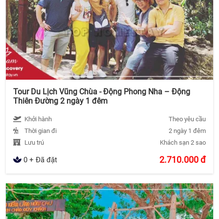
Tour Du Lịch Vũng Chùa - Động Phong Nha – Động
Thiên Đường 2 ngày 1 đêm
Khởi hành
Theo yêu cầu
Thời gian đi
2 ngày 1 đêm
Lưu trú
Khách sạn 2 sao
2.710.000
đ
0 + Đã đặt