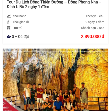
Tour Du Lịch Động Thiên Đường – Động Phong Nha –
Đỉnh U Bò 2 ngày 1 đêm
Khởi hành
Theo yêu cầu
Thời gian đi
2 ngày 1 đêm
Lưu trú
Khách sạn 2 sao
2.390.000
đ
0 + Đã đặt