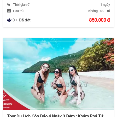
Thời gian đi
1 ngày
Lưu trú
Không Lưu Trú
850.000
đ
0 + Đã đặt
Tour Du Lịch Côn Đảo 4 Ngày 3 Đêm : Khám Phá Tứ