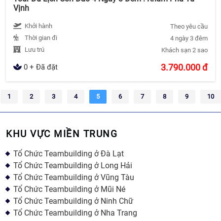
Vịnh
Khởi hành
Theo yêu cầu
Thời gian đi
4 ngày 3 đêm
Lưu trú
Khách sạn 2 sao
3.790.000
đ
0 + Đã đặt
1
2
3
4
5
6
7
8
9
10
KHU VỰC MIỀN TRUNG
Tổ Chức Teambuilding ở Đà Lạt
Tổ Chức Teambuilding ở Long Hải
Tổ Chức Teambuilding ở Vũng Tàu
Tổ Chức Teambuilding ở Mũi Né
Tổ Chức Teambuilding ở Ninh Chữ
Tổ Chức Teambuilding ở Nha Trang