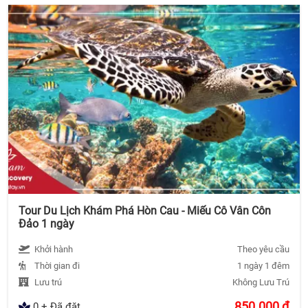
Tour Du Lịch Khám Phá Hòn Cau - Miếu Cô Vân Côn
Đảo 1 ngày
Khởi hành
Theo yêu cầu
Thời gian đi
1 ngày 1 đêm
Lưu trú
Không Lưu Trú
850.000
đ
0 + Đã đặt